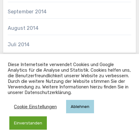
September 2014
August 2014
Juli 2014
Diese Internetseite verwendet Cookies und Google
Analytics für die Analyse und Statistik. Cookies helfen uns,
die Benutzerfreundlichkeit unserer Website zu verbessern.
Durch die weitere Nutzung der Website stimmen Sie der
Verwendung zu. Weitere Informationen hierzu finden Sie in
unserer Datenschutzerklärung.
M. E. Rehor – Autor
Cookie Einstellungen
Ablehnen
Copyright © All rights reserved
|
Blogus
von
Einverstanden
Themeansar
.